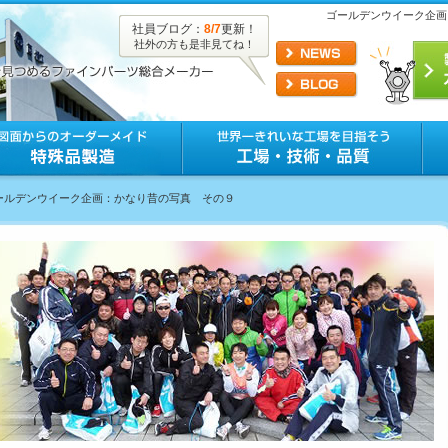
ゴールデンウイーク企画
社員ブログ：
8/7
更新！
社外の方も是非見てね！
ゴールデンウイーク企画：かなり昔の写真 その９