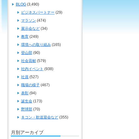
BLOG
(3,490)
ビジネスパートナー
(29)
マラソン
(474)
展示会など
(34)
教育
(249)
環境への取り組み
(165)
登山部
(90)
社会貢献
(579)
社内イベント
(938)
社員
(527)
職場の様子
(467)
表彰
(94)
誕生会
(173)
野球部
(70)
８コン・歓送迎会など
(355)
月別アーカイブ