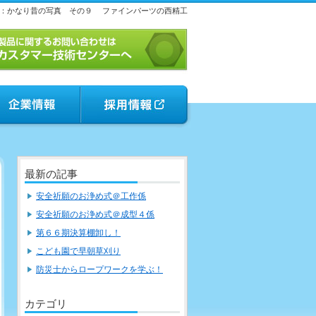
：かなり昔の写真 その９
ファインパーツの西精工
最新の記事
安全祈願のお浄め式＠工作係
安全祈願のお浄め式＠成型４係
第６６期決算棚卸し！
こども園で早朝草刈り
防災士からロープワークを学ぶ！
カテゴリ