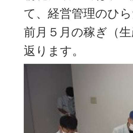
て、経営管理のひら
前月５月の稼ぎ（生
返ります。