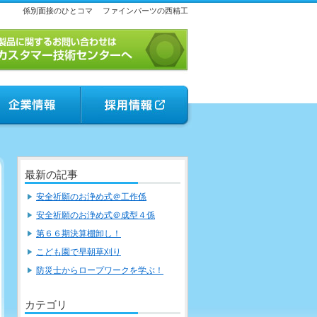
係別面接のひとコマ
ファインパーツの西精工
最新の記事
安全祈願のお浄め式＠工作係
安全祈願のお浄め式＠成型４係
第６６期決算棚卸し！
こども園で早朝草刈り
防災士からロープワークを学ぶ！
カテゴリ