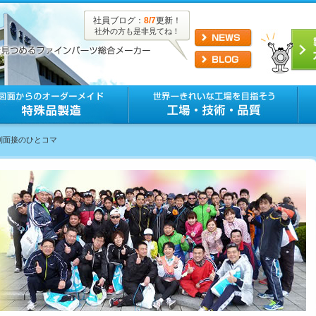
社員ブログ：
8/7
更新！
社外の方も是非見てね！
係別面接のひとコマ