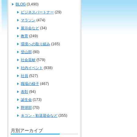
BLOG
(3,490)
ビジネスパートナー
(29)
マラソン
(474)
展示会など
(34)
教育
(249)
環境への取り組み
(165)
登山部
(90)
社会貢献
(579)
社内イベント
(938)
社員
(527)
職場の様子
(467)
表彰
(94)
誕生会
(173)
野球部
(70)
８コン・歓送迎会など
(355)
月別アーカイブ