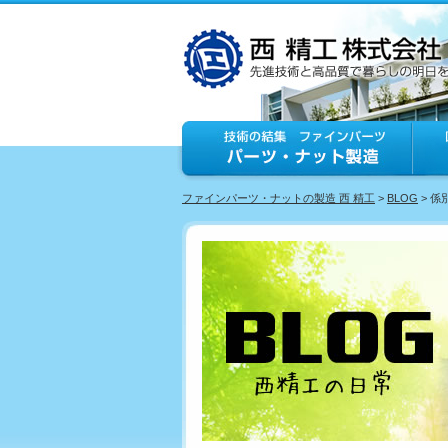
ファインパーツ・ナットの製造 西 精工
>
BLOG
> 