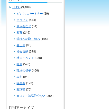
BLOG
(3,489)
ビジネスパートナー
(29)
マラソン
(474)
展示会など
(34)
教育
(249)
環境への取り組み
(165)
登山部
(90)
社会貢献
(579)
社内イベント
(938)
社員
(526)
職場の様子
(466)
表彰
(94)
誕生会
(173)
野球部
(70)
８コン・歓送迎会など
(355)
月別アーカイブ