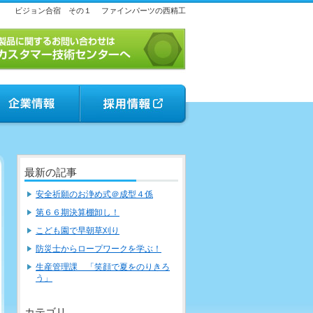
ビジョン合宿 その１
ファインパーツの西精工
最新の記事
安全祈願のお浄め式＠成型４係
第６６期決算棚卸し！
こども園で早朝草刈り
防災士からロープワークを学ぶ！
生産管理課 「笑顔で夏をのりきろ
う」
カテゴリ