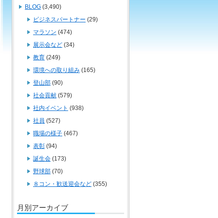
BLOG
(3,490)
ビジネスパートナー
(29)
マラソン
(474)
展示会など
(34)
教育
(249)
環境への取り組み
(165)
登山部
(90)
社会貢献
(579)
社内イベント
(938)
社員
(527)
職場の様子
(467)
表彰
(94)
誕生会
(173)
野球部
(70)
８コン・歓送迎会など
(355)
月別アーカイブ