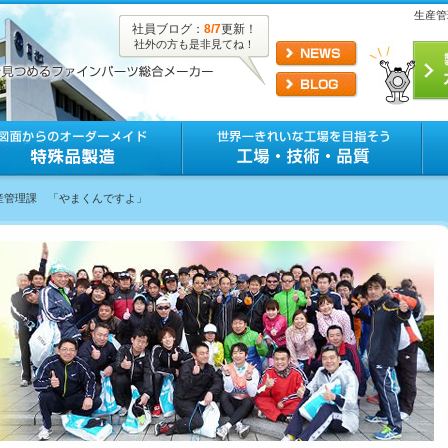
生産管
社員ブログ：
8/7
更新！
社外の方も是非見てね！
生産管理課 「やまくんですよ」