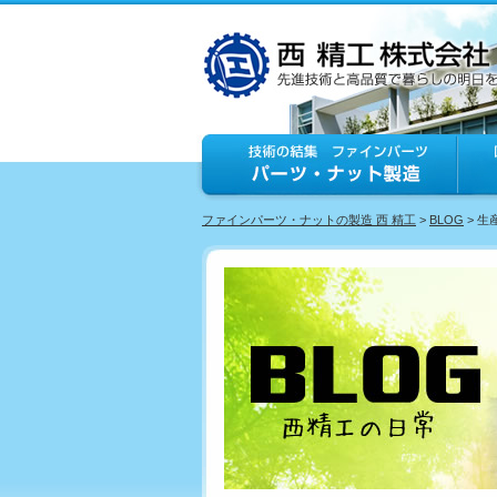
ファインパーツ・ナットの製造 西 精工
>
BLOG
> 