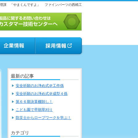
理課 「やまくんですよ」
ファインパーツの西精工
最新の記事
安全祈願のお浄め式＠工作係
安全祈願のお浄め式＠成型４係
第６６期決算棚卸し！
こども園で早朝草刈り
防災士からロープワークを学ぶ！
カテゴリ