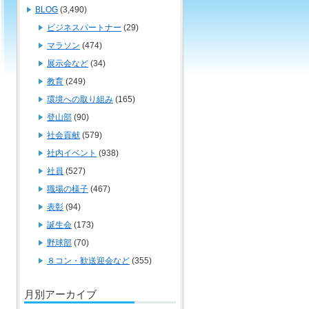
BLOG
(3,490)
ビジネスパートナー
(29)
マラソン
(474)
展示会など
(34)
教育
(249)
環境への取り組み
(165)
登山部
(90)
社会貢献
(579)
社内イベント
(938)
社員
(527)
職場の様子
(467)
表彰
(94)
誕生会
(173)
野球部
(70)
８コン・歓送迎会など
(355)
月別アーカイブ