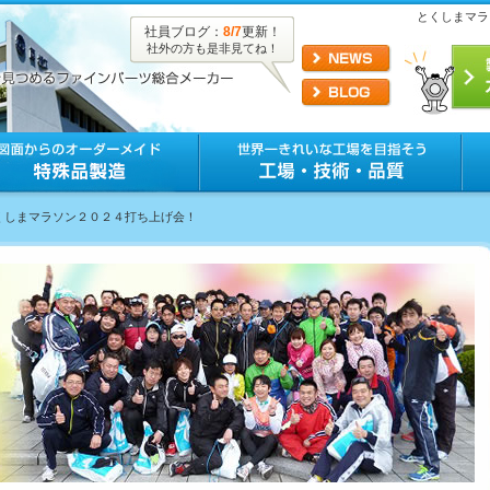
とくしまマラ
社員ブログ：
8/7
更新！
社外の方も是非見てね！
とくしまマラソン２０２４打ち上げ会！