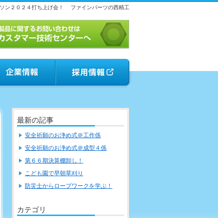
ソン２０２４打ち上げ会！
ファインパーツの西精工
最新の記事
安全祈願のお浄め式＠工作係
安全祈願のお浄め式＠成型４係
第６６期決算棚卸し！
こども園で早朝草刈り
防災士からロープワークを学ぶ！
カテゴリ