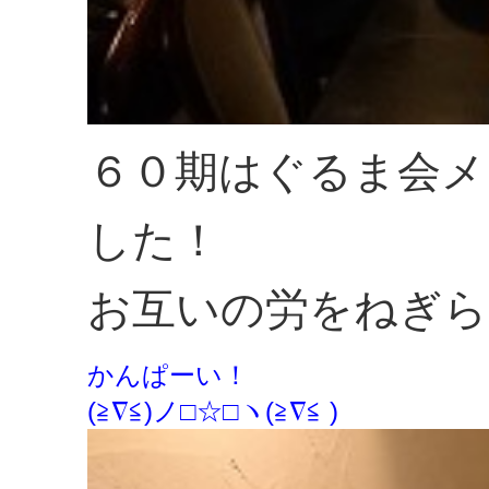
６０期はぐるま会メ
した！
お互いの労をねぎら
かんぱーい！
(≧∇≦)ノ□☆□ヽ(≧∇≦ )