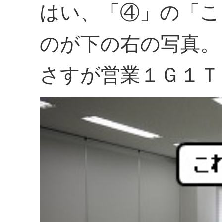
はい、「④」の「こ
のが下の右の写真。
さすが営業１Ｇ１Ｔ