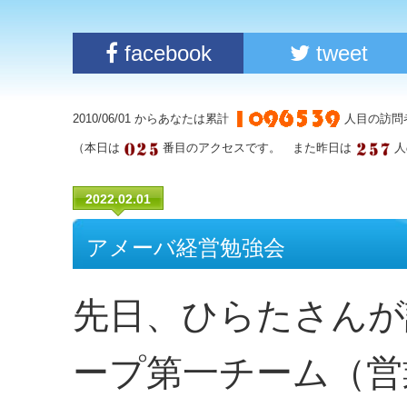
facebook
tweet
2010/06/01 からあなたは累計
人目の訪問
（本日は
番目のアクセスです。 また昨日は
人
2022.02.01
アメーバ経営勉強会
先日、ひらたさんが
ープ第一チーム（営