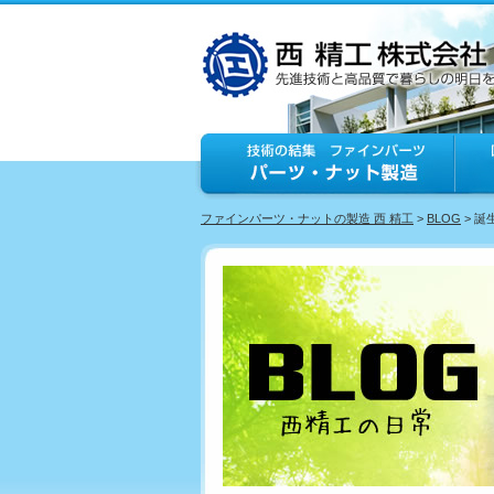
ファインパーツ・ナットの製造 西 精工
>
BLOG
> 誕