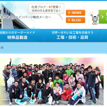
社員ブログ：
8/7
更新！
社外の方も是非見てね！
生会