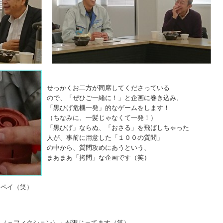
せっかくお二方が同席してくださっている
ので、「ぜひご一緒に！」と企画に巻き込み、
「黒ひげ危機一発」的なゲームをします！
（ちなみに、一髪じゃなくて一発！）
「黒ひげ」ならぬ、「おさる」を飛ばしちゃった
人が、事前に用意した「１００の質問」
の中から、質問攻めにあうという、
まあまあ「拷問」な企画です（笑）
ッペイ（笑）
出（＝フィクション）」が混じってます（笑）