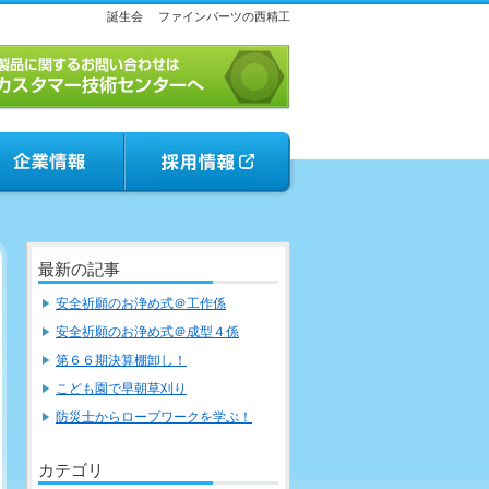
誕生会
ファインパーツの西精工
最新の記事
安全祈願のお浄め式＠工作係
安全祈願のお浄め式＠成型４係
第６６期決算棚卸し！
こども園で早朝草刈り
防災士からロープワークを学ぶ！
カテゴリ