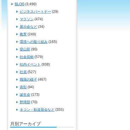
BLOG
(3,490)
ビジネスパートナー
(29)
マラソン
(474)
展示会など
(34)
教育
(249)
環境への取り組み
(165)
登山部
(90)
社会貢献
(579)
社内イベント
(938)
社員
(527)
職場の様子
(467)
表彰
(94)
誕生会
(173)
野球部
(70)
８コン・歓送迎会など
(355)
月別アーカイブ