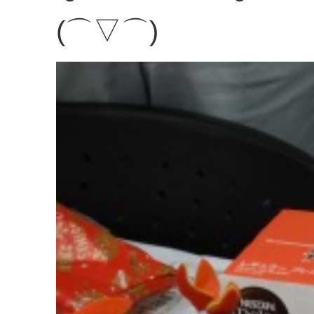
(⌒▽⌒)