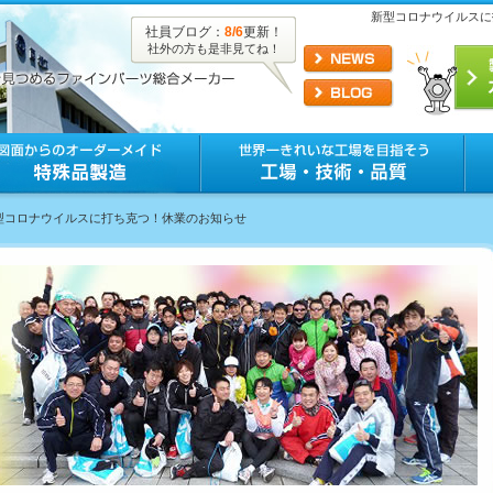
新型コロナウイルスに
社員ブログ：
8/6
更新！
社外の方も是非見てね！
新型コロナウイルスに打ち克つ！休業のお知らせ