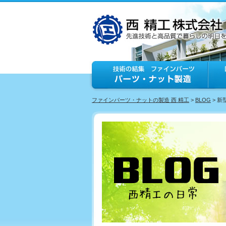
ファインパーツ・ナットの製造 西 精工
>
BLOG
> 