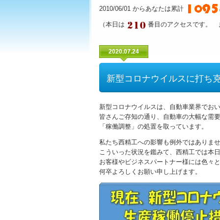
2010/06/01 からあなたは累計
（本日は
番目のアクセスです。 
2020.07.24
新型コロナウイルスに打ち
新型コロナウイルスは、自動車業界でお
皆さんご存知の通り、自動車の大幅な需
「稼働調整」の処置を取っています。
私たち西精工への影響も例外ではありま
こういった状況を鑑みて、西精工では本
お客様やビジネスパートナー様には色々
何卒よろしくお願い申し上げます。