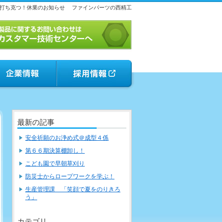
打ち克つ！休業のお知らせ
ファインパーツの西精工
最新の記事
安全祈願のお浄め式＠成型４係
第６６期決算棚卸し！
こども園で早朝草刈り
防災士からロープワークを学ぶ！
生産管理課 「笑顔で夏をのりきろ
う」
カテゴリ