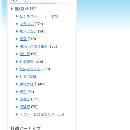
BLOG
(3,489)
ビジネスパートナー
(29)
マラソン
(474)
展示会など
(34)
教育
(249)
環境への取り組み
(165)
登山部
(90)
社会貢献
(579)
社内イベント
(938)
社員
(526)
職場の様子
(466)
表彰
(94)
誕生会
(173)
野球部
(70)
８コン・歓送迎会など
(355)
月別アーカイブ