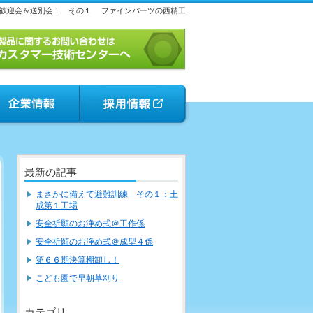
歓迎会＆送別会！ その１
ファインパーツの西精工
最新の記事
まさかに備えて避難訓練 その１：土
成第１工場
安全祈願のお浄め式＠工作係
安全祈願のお浄め式＠成型４係
第６６期決算棚卸し！
こども園で早朝草刈り
カテゴリ