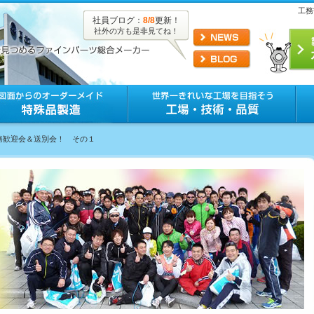
工務
社員ブログ：
8/8
更新！
社外の方も是非見てね！
工務歓迎会＆送別会！ その１