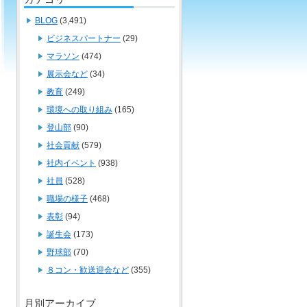
BLOG
(3,491)
ビジネスパートナー
(29)
マラソン
(474)
展示会など
(34)
教育
(249)
環境への取り組み
(165)
登山部
(90)
社会貢献
(579)
社内イベント
(938)
社員
(528)
職場の様子
(468)
表彰
(94)
誕生会
(173)
野球部
(70)
８コン・歓送迎会など
(355)
月別アーカイブ