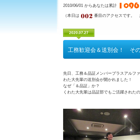
2010/06/01 からあなたは累計
（本日は
番目のアクセスです。 
2020.07.27
工務歓迎会＆送別会！ そ
先日、工務＆品証メンバープラスアルフ
わた大先輩の送別会が開かれました！
なぜ「＆品証」か？
くわた大先輩は品証部でもご活躍された