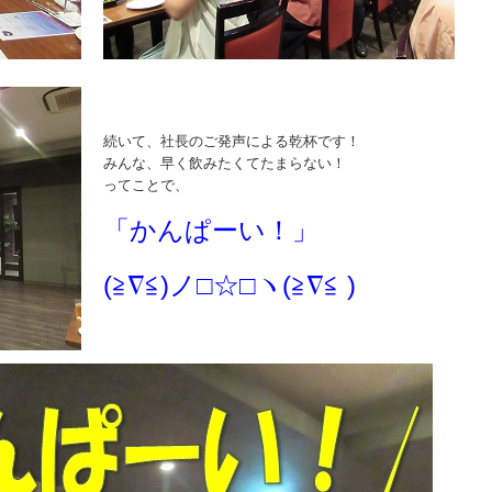
続いて、社長のご発声による乾杯です！
みんな、早く飲みたくてたまらない！
ってことで、
「かんぱーい！」
(≧∇≦)ノ□☆□ヽ(≧∇≦ )